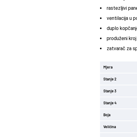
rastezljivi pan
ventilacija u p
duplo kopčanje
produženi kroj
zatvarač za s
Mjera
Stanje 2
Stanje 3
Stanje 4
Boja
Veličina