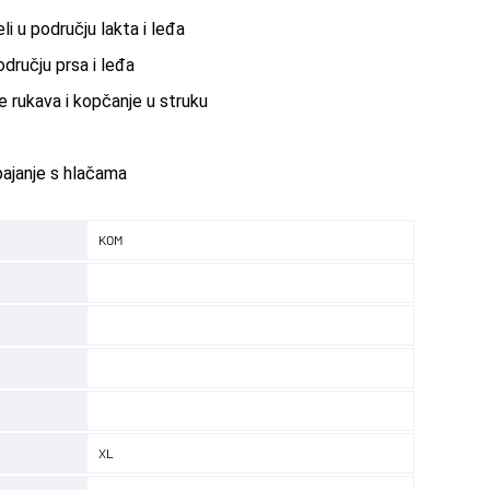
eli u području lakta i leđa
odručju prsa i leđa
 rukava i kopčanje u struku
pajanje s hlačama
KOM
XL