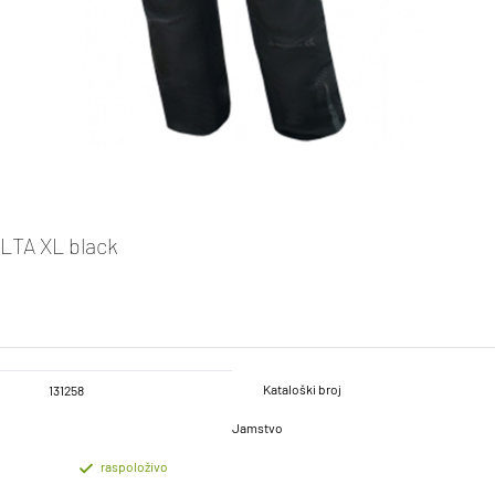
LTA XL black
Kataloški broj
131258
Jamstvo
raspoloživo