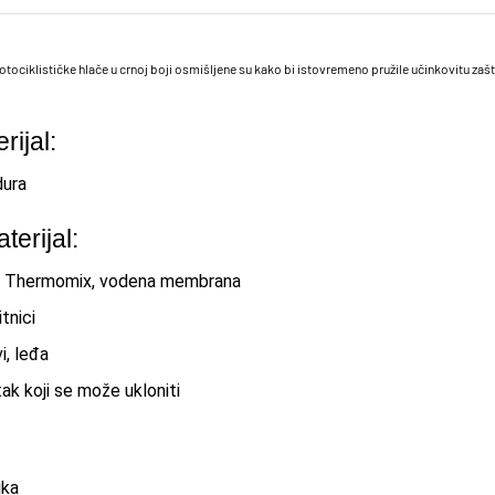
tociklističke hlače u crnoj boji osmišljene su kako bi istovremeno pružile učinkovitu zašt
rijal:
dura
terijal:
t, Thermomix, vodena membrana
itnici
i, leđa
ak koji se može ukloniti
uka