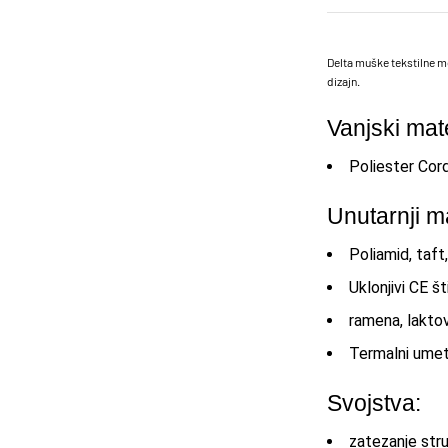
Delta muške tekstilne mo
dizajn.
Vanjski mate
Poliester Cor
Unutarnji ma
Poliamid, taf
Uklonjivi CE št
ramena, laktov
Termalni umet
Svojstva:
zatezanje str