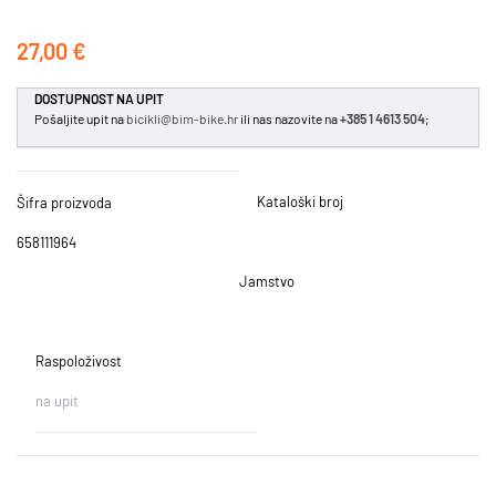
27,00 €
DOSTUPNOST NA UPIT
Pošaljite upit na
bicikli@bim-bike.hr
ili nas nazovite na
+385 1 4613 504
;
Kataloški broj
Šifra proizvoda
658111964
Jamstvo
Raspoloživost
na upit