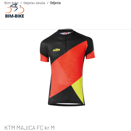
Bim-bike
Odjeća i obuća
Odjeća
KTM MAJICA FC kr M