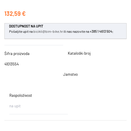
132,59 €
DOSTUPNOST NA UPIT
Pošaljite upit na
bicikli@bim-bike.hr
ili nas nazovite na
+385 1 4613 504
;
Kataloški broj
Šifra proizvoda
41013554
Jamstvo
Raspoloživost
na upit